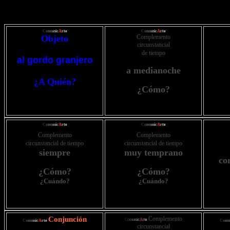
C
o
m
u
n
i
c
A
r
t
e
C
o
m
u
n
i
c
A
r
t
e
Objeto
Complemento
circunstancial
de tiempo
al gordo granjero
a medianoche
¿A Quién?
¿Cómo?
C
o
m
u
n
i
c
A
r
t
e
C
o
m
u
n
i
c
A
r
t
e
Complemento
C
omplemento
circunstancial de tiempo
circunstancial de tiempo
siempre
muy temprano
co
¿Cómo?
¿Cómo?
¿Cuándo?
¿Cuándo?
Conjunción
Complemento
C
o
m
u
n
i
c
A
r
t
e
C
o
m
u
n
i
c
A
r
t
e
C
o
m
circunstancial