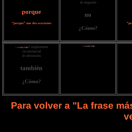
de negación
porque
no
“porque” une dos oraciones
“pe
¿Cómo?
Complemento
C
o
m
u
n
i
c
A
r
t
e
C
o
m
u
n
i
c
A
r
t
e
circunstancial
de afirmación
también
¿Cómo?
Para volver a "La frase má
v